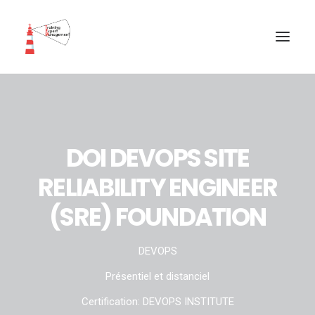
Accueil
DOI DEVOPS SITE
A propos de TEM
RELIABILITY ENGINEER
Présentation des formations
Trouver ma formation
(SRE) FOUNDATION
Contact
DEVOPS
Présentiel et distanciel
Certification:
DEVOPS INSTITUTE